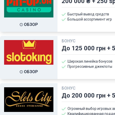
200 000 ₴ + 250 s
Быстрый вывод средств
Большой ассортимент игр
ОБЗОР
БОНУС
До 125 000 грн + 
Широкая линейка бонусов
Прогрессивные джекпоты
ОБЗОР
БОНУС
До 200 000 грн + 
Огромный выбор игровых а
Квалифицированная подд