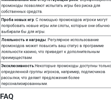
промокоды позволяют испытать игры без риска для
собственных средств.
Проба новых игр
. С помощью промокодов игроки могут
попробовать новые игры или слоты, которые они обычно
выбирали бы для игры.
Лояльность и награды
. Регулярное использование
промокодов может повысить ваш статус в программе
лояльности казино, что приведет к дополнительным
преимуществам.
Эксклюзивность
.Некоторые промокоды доступны только
определенной группы игроков, например, подписчиков
рассылки, что делает предложения более
персонализированными.
FAQ