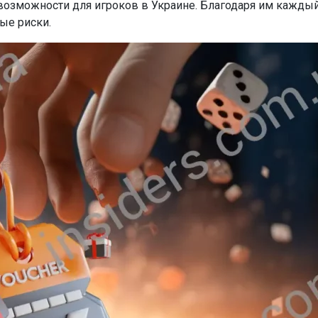
возможности для игроков в Украине. Благодаря им кажды
ые риски.