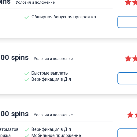
pins
Условия и положение
Обширная бонусная программа
500 spins
Условия и положение
Быстрые выплаты
Верификация в Дія
500 spins
Условия и положение
втоматов
Верификация в Дія
ержка
Мобильное приложение