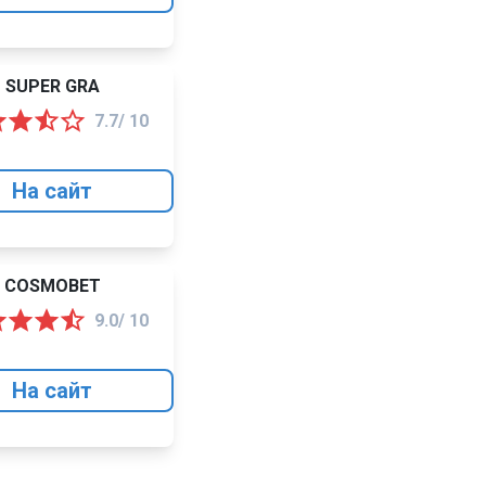
SUPER GRA
7.7/ 10
На сайт
COSMOBET
9.0/ 10
На сайт