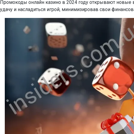
Промокоды онлайн казино в 2024 году открывают новые 
удачу и насладиться игрой, минимизировав свои финансов