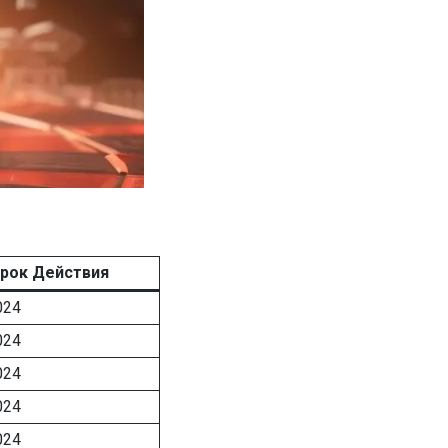
рок Действия
024
024
024
024
024