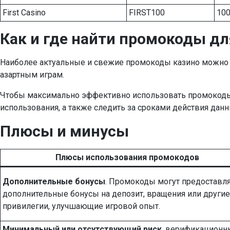
First Casino
FIRST100
100
Как и где найти промокоды дл
Наиболее актуальные и свежие промокоды казино можно 
азартным играм.
Чтобы максимально эффективно использовать промокоды 
использования, а также следить за сроками действия дан
Плюсы и минусы
Плюсы использования промокодов
Дополнительные бонусы
. Промокоды могут предоставл
дополнительные бонусы на депозит, вращения или другие
привилегии, улучшающие игровой опыт.
Минимальный или отсутствующий риск
. верификационн