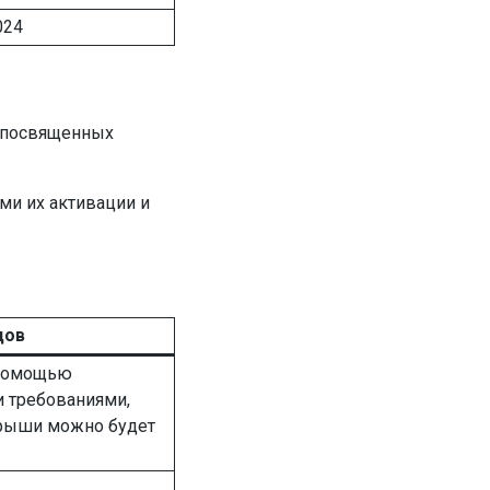
024
, посвященных
ми их активации и
дов
 помощью
 требованиями,
грыши можно будет