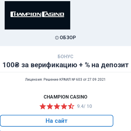
ОБЗОР
БОНУС
100₴ за верификацию + % на депозит
Лицензия: Решение КРАИЛ № 603 от 27.09.2021
CHAMPION CASINO
9.4/ 10
На сайт