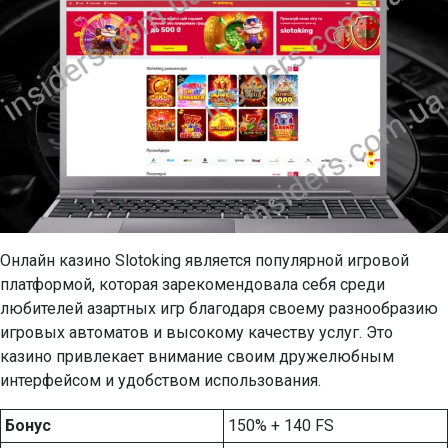
Онлайн казино Slotoking является популярной игровой
платформой, которая зарекомендовала себя среди
любителей азартных игр благодаря своему разнообразию
игровых автоматов и высокому качеству услуг. Это
казино привлекает внимание своим дружелюбным
интерфейсом и удобством использования.
Бонус
150% + 140 FS