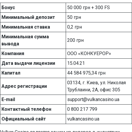
Бонус
50 000 грн + 300 FS
Минимальный депозит
50 грн
Минимальная ставка
0,2 грн
Минимальная сумма
200 грн
вывода
Компания
ООО «КОНКУЕРОР»
Дата выдачи лицензии
15.04.21
Капитал
44 584 975,34 грн
03134, г. Киев, ул. Николая
Адрес регистрации
Трублаини, 2А, офис 305
E-mail
support@vulkancasino.ua
Контактный телефон
0 800 217 799
Официальный сайт
vulkancasino.ua