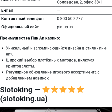
Соловцова, 2, офис 38/1
E-mail
—
Контактный телефон
0 800 509 777
Официальный сайт
pin-up.ua
Преимущества Пин Ап казино:
Уникальный и запоминающийся дизайн в стиле «пин-
ап».
Широкий выбор платёжных методов, включая
криптовалюты.
Регулярное обновление игрового ассортимента с
добавлением новинок.
Slotoking —
(slotoking.ua)