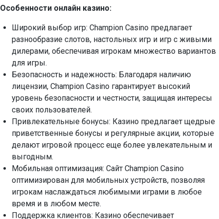
Особенности онлайн казино:
Широкий выбор игр: Champion Casino предлагает
разнообразие слотов, настольных игр и игр с живыми
дилерами, обеспечивая игрокам множество вариантов
для игры.
Безопасность и надежность: Благодаря наличию
лицензии, Champion Casino гарантирует высокий
уровень безопасности и честности, защищая интересы
своих пользователей.
Привлекательные бонусы: Казино предлагает щедрые
приветственные бонусы и регулярные акции, которые
делают игровой процесс еще более увлекательным и
выгодным.
Мобильная оптимизация: Сайт Champion Casino
оптимизирован для мобильных устройств, позволяя
игрокам наслаждаться любимыми играми в любое
время и в любом месте.
Поддержка клиентов: Казино обеспечивает