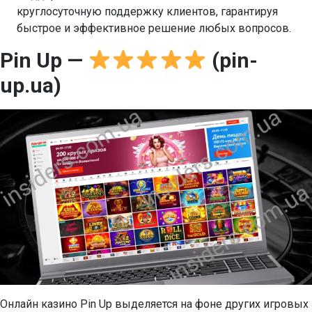
круглосуточную поддержку клиентов, гарантируя
быстрое и эффективное решение любых вопросов.
Pin Up —
(pin-
up.ua)
Онлайн казино Pin Up выделяется на фоне других игровых