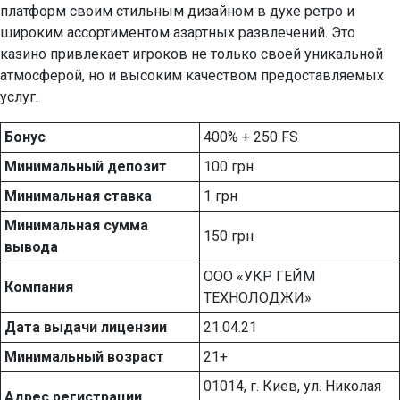
платформ своим стильным дизайном в духе ретро и
широким ассортиментом азартных развлечений. Это
казино привлекает игроков не только своей уникальной
атмосферой, но и высоким качеством предоставляемых
услуг.
Бонус
400% + 250 FS
Минимальный депозит
100 грн
Минимальная ставка
1 грн
Минимальная сумма
150 грн
вывода
ООО «УКР ГЕЙМ
Компания
ТЕХНОЛОДЖИ»
Дата выдачи лицензии
21.04.21
Минимальный возраст
21+
01014, г. Киев, ул. Николая
Адрес регистрации