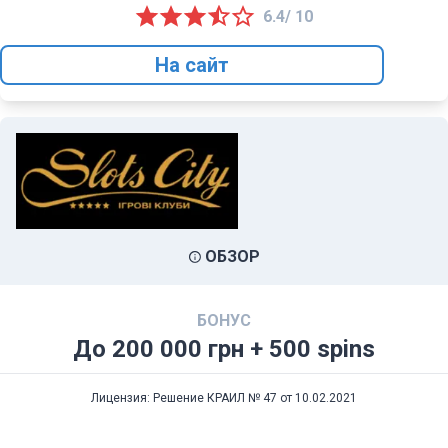
6.4/ 10
На сайт
ОБЗОР
БОНУС
До 200 000 грн + 500 spins
Лицензия: Решение КРАИЛ № 47 от 10.02.2021