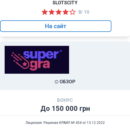
SLOTSCITY
8/ 10
На сайт
ОБЗОР
БОНУС
До 150 000 грн
Лицензия: Решение КРАИЛ № 434 от 13.12.2022