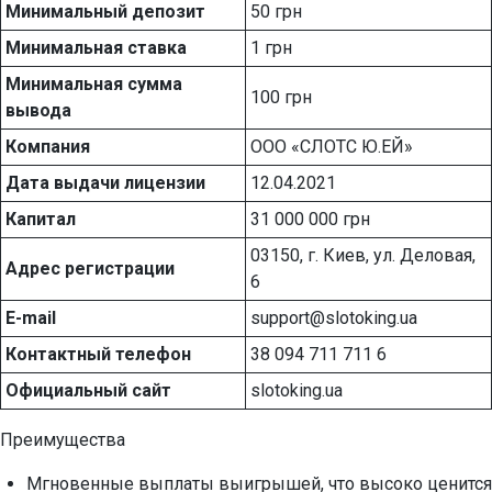
Минимальный депозит
50 грн
Минимальная ставка
1 грн
Минимальная сумма
100 грн
вывода
Компания
ООО «СЛОТС Ю.ЕЙ»
Дата выдачи лицензии
12.04.2021
Капитал
31 000 000 грн
03150, г. Киев, ул. Деловая,
Адрес регистрации
6
E-mail
support@slotoking.ua
Контактный телефон
38 094 711 711 6
Официальный сайт
slotoking.ua
Преимущества
Мгновенные выплаты выигрышей, что высоко ценится